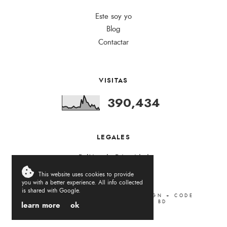
Este soy yo
Blog
Contactar
VISITAS
390,434
LEGALES
Política de Privacidad
This website uses cookies to provide
you with a better experience. All info collected
is shared with Google.
LA VIDA DEL REVÉS
.
2026
DESIGN + CODE
LOVELOGIC
. ADAPTED BY
BD
learn more
ok