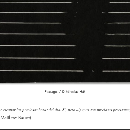
Passage, / © Miroslav Hák
r escapar las preciosas horas del día. Sí, pero algunas son preciosas precisam
 Matthew Barrie)