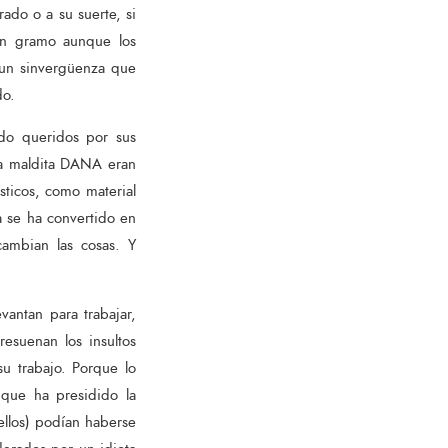
ado o a su suerte, si
un gramo aunque los
o un sinvergüenza que
do.
do queridos por sus
 la maldita DANA eran
sticos, como material
ca se ha convertido en
ambian las cosas. Y
vantan para trabajar,
esuenan los insultos
u trabajo. Porque lo
 que ha presidido la
ellos) podían haberse