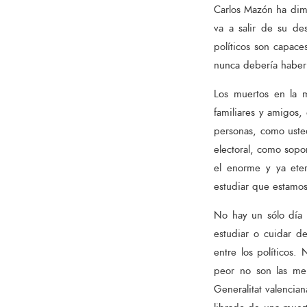
Carlos Mazón ha dimi
va a salir de su d
políticos son capace
nunca debería haber 
Los muertos en la 
familiares y amigos,
personas, como usted
electoral, como sopor
el enorme y ya ete
estudiar que estamo
No hay un sólo día d
estudiar o cuidar d
entre los políticos
peor no son las men
Generalitat valencia