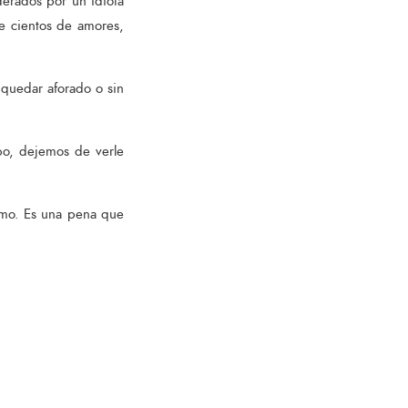
derados por un idiota
te cientos de amores,
 quedar aforado o sin
po, dejemos de verle
smo. Es una pena que