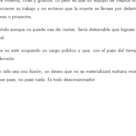
e violenta, cruel y gratuita. Lo peor es que un equipo de ineptos li
cieron su trabajo y no evitaron que la muerte se llevase por delan
iones o proyectos.
tido aunque no puede irse de rositas. Sería deleznable que lograse
al.
e no esté ocupando un cargo público y que, con el paso del tiem
levisión.
o sólo sea una ilusión, un deseo que no se materializará mañana mi
que pase, no pase nada. Es todo descorazonador.