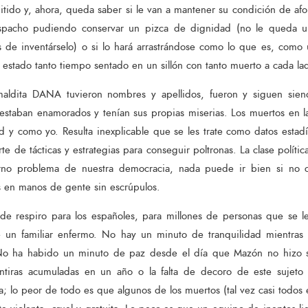
tido y, ahora, queda saber si le van a mantener su condición de afor
espacho pudiendo conservar un pizca de dignidad (no le queda 
s de inventárselo) o si lo hará arrastrándose como lo que es, com
estado tanto tiempo sentado en un sillón con tanto muerto a cada la
maldita DANA tuvieron nombres y apellidos, fueron y siguen sien
 estaban enamorados y tenían sus propias miserias. Los muertos en
 y como yo. Resulta inexplicable que se les trate como datos estadí
te de tácticas y estrategias para conseguir poltronas. La clase políti
rno problema de nuestra democracia, nada puede ir bien si no c
s en manos de gente sin escrúpulos.
e respiro para los españoles, para millones de personas que se le
e un familiar enfermo. No hay un minuto de tranquilidad mientras r
. No ha habido un minuto de paz desde el día que Mazón no hizo s
tiras acumuladas en un año o la falta de decoro de este sujeto
na; lo peor de todo es que algunos de los muertos (tal vez casi todos 