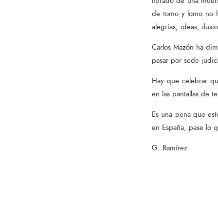
librado de una muert
de tomo y lomo no hi
alegrías, ideas, ilus
Carlos Mazón ha dimi
pasar por sede judici
Hay que celebrar qu
en las pantallas de te
Es una pena que est
en España, pase lo 
G. Ramírez