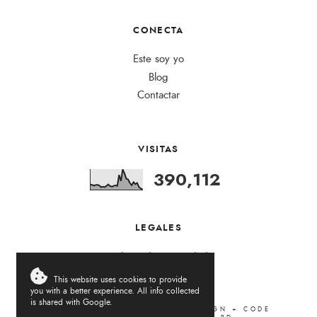
CONECTA
Este soy yo
Blog
Contactar
VISITAS
390,112
LEGALES
Política de Privacidad
This website uses cookies to provide
you with a better experience. All info collected
is shared with Google.
LA VIDA DEL REVÉS
.
2026
DESIGN + CODE