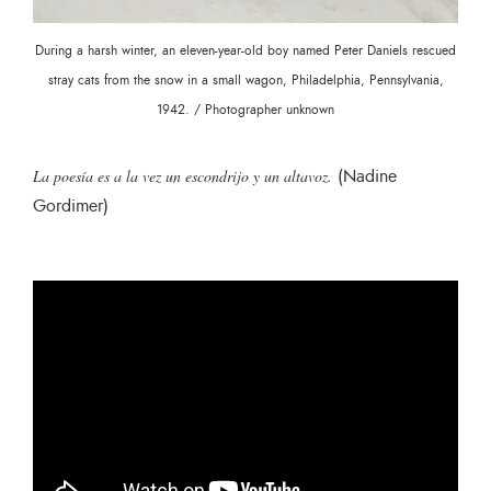
During a harsh winter, an eleven-year-old boy named Peter Daniels rescued
stray cats from the snow in a small wagon, Philadelphia, Pennsylvania,
1942. / Photographer unknown
(Nadine
La poesía es a la vez un escondrijo y un altavoz.
Gordimer)