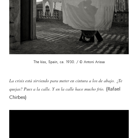
The kiss, Spain, ca. 1930. / © Antoni Arissa
La crisis está sirviendo para meter en cintura a los de abajo. ¿Te
(Rafael
quejas? Pues a la calle. Y en la calle hace mucho frío.
Chirbes)