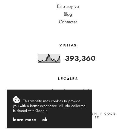
Este soy yo
Blog
Contactar
VISITAS
393,360
LEGALES
Política de Privacidad
This website uses cookies to provide
you with a better experience. All info collected
is shared with Google.
LA VIDA DEL REVÉS
.
2026
DESIGN + CODE
LOVELOGIC
. ADAPTED BY
BD
learn more
ok