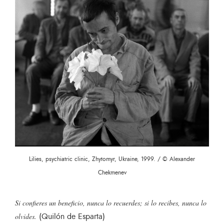
Lilies, psychiatric clinic, Zhytomyr, Ukraine, 1999. / © Alexander
Chekmenev
Si confieres un beneficio, nunca lo recuerdes; si lo recibes, nunca lo
(Quilón de Esparta)
olvides.