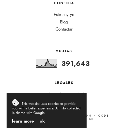
CONECTA
Este soy yo
Blog
Contactar
VISITAS
391,643
LEGALES
Política de Privacidad
This website uses cookies to provide
you with a better experience. All info collected
is shared with Google.
LA VIDA DEL REVÉS
.
2026
DESIGN + CODE
LOVELOGIC
. ADAPTED BY
BD
learn more
ok