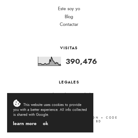
Este soy yo
Blog
Contactar
VISITAS
390,476
LEGALES
Política de Privacidad
This website uses cookies to provide
you with a better experience. All info collected
is shared with Google.
LA VIDA DEL REVÉS
.
2026
DESIGN + CODE
LOVELOGIC
. ADAPTED BY
BD
learn more
ok