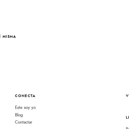
Í MISMA
CONECTA
V
Este soy yo
Blog
L
Contactar