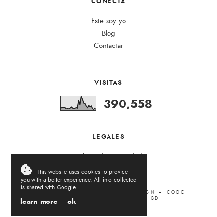
CONECTA
Este soy yo
Blog
Contactar
VISITAS
390,558
LEGALES
Política de Privacidad
This website uses cookies to provide
you with a better experience. All info collected
is shared with Google.
LA VIDA DEL REVÉS
.
2026
DESIGN + CODE
LOVELOGIC
. ADAPTED BY
BD
learn more
ok