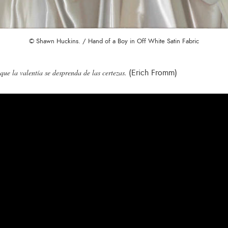
© Shawn Huckins. / Hand of a Boy in Off White Satin Fabric
(Erich Fromm)
que la valentía se desprenda de las certezas.